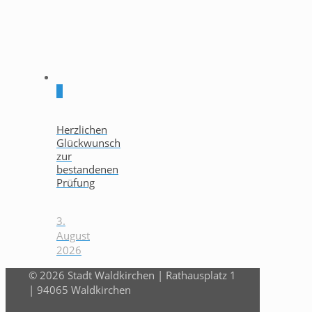
0
Herzlichen
Glückwunsch
zur
bestandenen
Prüfung
3.
August
2026
© 2026 Stadt Waldkirchen | Rathausplatz 1
| 94065 Waldkirchen