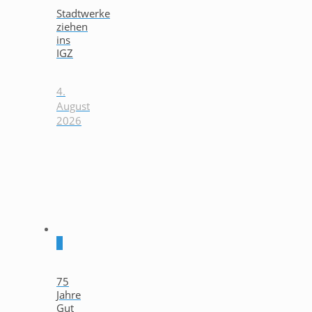
Stadtwerke
ziehen
ins
IGZ
4.
August
2026
0
75
Jahre
Gut