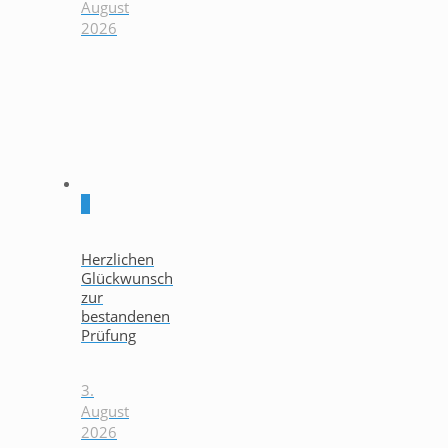
August
2026
0
Herzlichen
Glückwunsch
zur
bestandenen
Prüfung
3.
August
2026