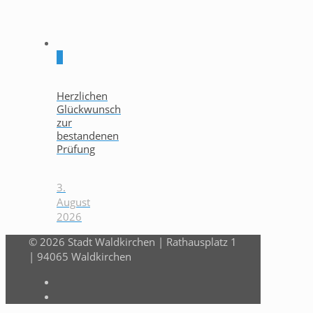
0
Herzlichen
Glückwunsch
zur
bestandenen
Prüfung
3.
August
2026
© 2026 Stadt Waldkirchen | Rathausplatz 1
| 94065 Waldkirchen