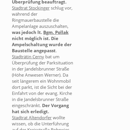
Überprüfung beauftragt.
Stadtrat Stockinger
schlug vor,
während der
Ringmauerbaustelle die
Ampelanlage auszuschalten,
was jedoch lt.
Bgm. Pollak
nicht möglich ist. Die
Ampelschaltung wurde der
Baustelle angepasst
.
Stadträtin Cerny
bat um
Überprüfung der Parksituation
in der Jandelsbrunner Straße
(Höhe Anwesen Werner). Da
seit längerem ein Wohnmobil
dort parkt, ist die Sicht bei der
Einfahrt von der evang. Kirche
in die Jandelsbrunner Straße
eingeschränkt.
Der Vorgang
hat sich erledigt.
Stadtrat Altendorfer
wollte
wissen, ob die Unterführung
auf der Kreisstraße Rohrwies-