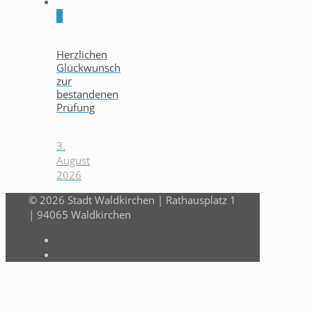
0
Herzlichen
Glückwunsch
zur
bestandenen
Prüfung
3.
August
2026
© 2026 Stadt Waldkirchen | Rathausplatz 1
| 94065 Waldkirchen