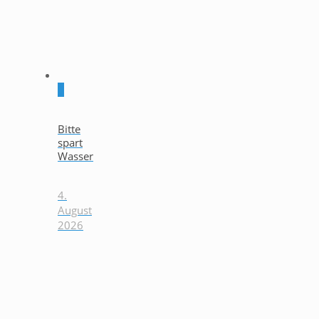
0
Bitte
spart
Wasser
4.
August
2026