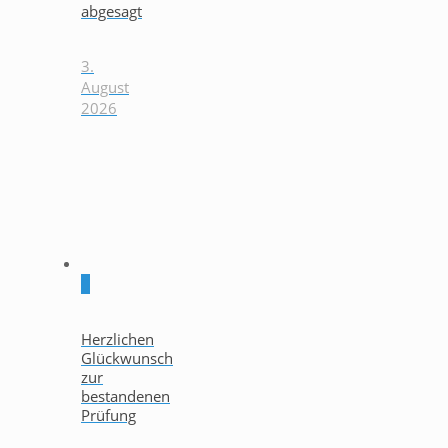
abgesagt
3.
August
2026
0
Herzlichen
Glückwunsch
zur
bestandenen
Prüfung