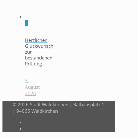
0
Herzlichen
Glückwunsch
zur
bestandenen
Prüfung
3.
August
2026
© 2026 Stadt Waldkirchen | Rathausplatz 1
| 94065 Waldkirchen