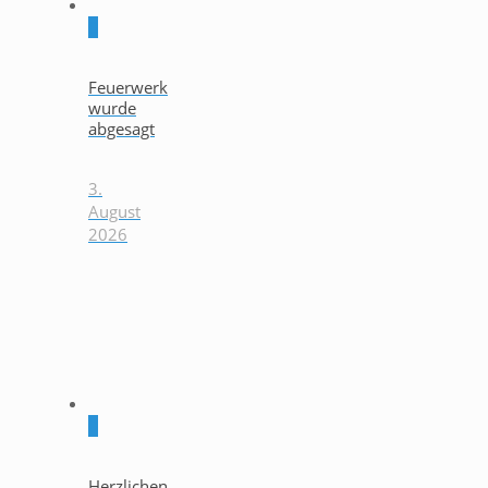
0
Feuerwerk
wurde
abgesagt
3.
August
2026
0
Herzlichen