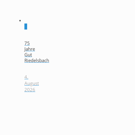
0
75
Jahre
Gut
Riedelsbach
4.
August
2026