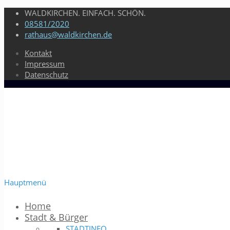
WALDKIRCHEN. EINFACH. SCHÖN.
08581/2020
rathaus@waldkirchen.de
Kontakt
Impressum
Datenschutz
Hauptmenü
Home
Stadt & Bürger
STADTINFO