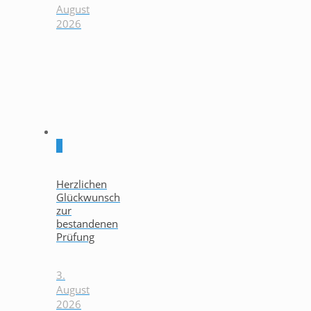
August
2026
0
Herzlichen
Glückwunsch
zur
bestandenen
Prüfung
3.
August
2026