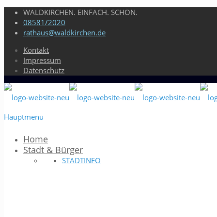
WALDKIRCHEN. EINFACH. SCHÖN.
08581/2020
rathaus@waldkirchen.de
Kontakt
Impressum
Datenschutz
Hauptmenü
Home
Stadt & Bürger
STADTINFO