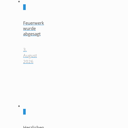
0
Feuerwerk
wurde
abgesagt
3.
August
2026
0
Herzlichen