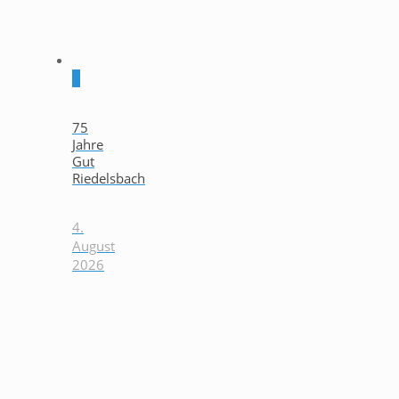
0
75
Jahre
Gut
Riedelsbach
4.
August
2026