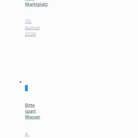
Marktplatz
10.
August
2026
0
Bitte
spart
Wasser
4.