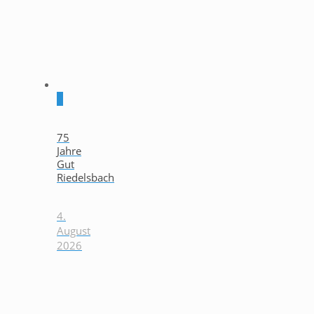
0
75
Jahre
Gut
Riedelsbach
4.
August
2026