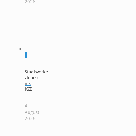
2026
0
Stadtwerke
ziehen
ins
IGZ
4.
August
2026