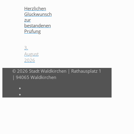
Herzlichen
Glückwunsch
zur
bestandenen
Prüfung
3.
August
2026
© 2026 Stadt Waldkirchen | Rathausplatz 1
| 94065 Waldkirchen