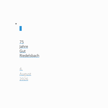
0
75
Jahre
Gut
Riedelsbach
4.
August
2026