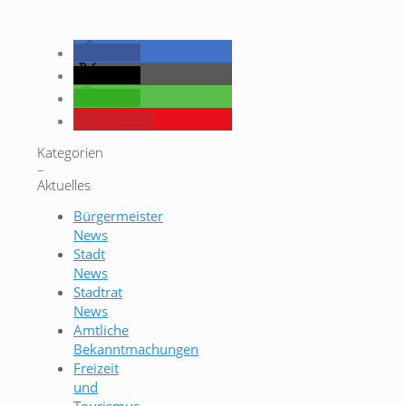
teilen
teilen
teilen
merken
Kategorien
–
Aktuelles
Bürgermeister
News
Stadt
News
Stadtrat
News
Amtliche
Bekanntmachungen
Freizeit
und