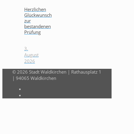
Herzlichen
Glückwunsch
zur
bestandenen
Prüfung
3.
August
2026
© 2026 Stadt Waldkirchen | Rathausplatz 1
| 94065 Waldkirchen