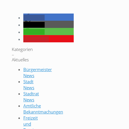
teilen
teilen
teilen
merken
Kategorien
–
Aktuelles
Bürgermeister
News
Stadt
News
Stadtrat
News
Amtliche
Bekanntmachungen
Freizeit
und