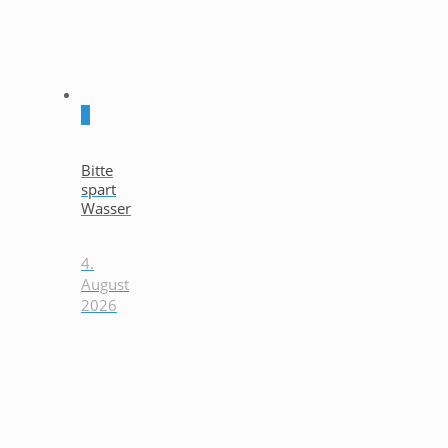
0
Bitte
spart
Wasser
4.
August
2026