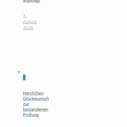
3.
August
2026
0
Herzlichen
Glückwunsch
zur
bestandenen
Prüfung