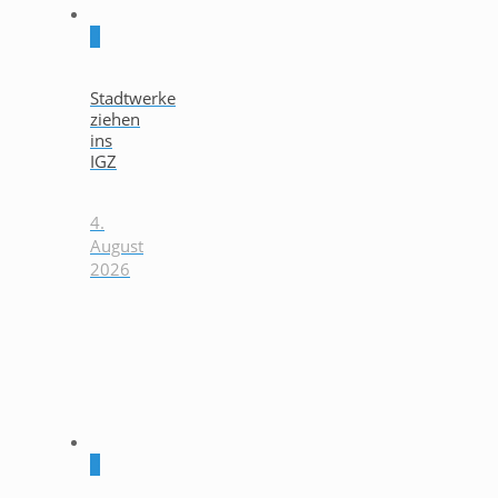
0
Stadtwerke
ziehen
ins
IGZ
4.
August
2026
0