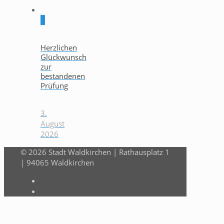
0
Herzlichen
Glückwunsch
zur
bestandenen
Prüfung
3.
August
2026
© 2026 Stadt Waldkirchen | Rathausplatz 1
| 94065 Waldkirchen