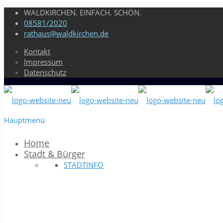
WALDKIRCHEN. EINFACH. SCHÖN.
08581/2020
rathaus@waldkirchen.de
Kontakt
Impressum
Datenschutz
Hauptmenü
Home
Stadt & Bürger
STADTINFO