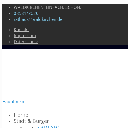
WALDKIRCHEN. EINFACH. SCHÖN.
08581/2020
rathaus@waldkirchen.de
Kontakt
Impressum
Datenschutz
Hauptmenü
Home
Stadt & Bürger
STADTINFO