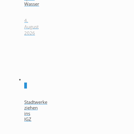
Wasser
4.
August
2026
0
Stadtwerke
ziehen
ins
IGZ