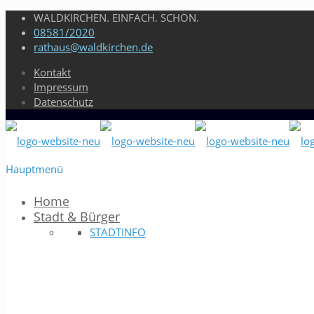
WALDKIRCHEN. EINFACH. SCHÖN.
08581/2020
rathaus@waldkirchen.de
Kontakt
Impressum
Datenschutz
Hauptmenü
Home
Stadt & Bürger
STADTINFO