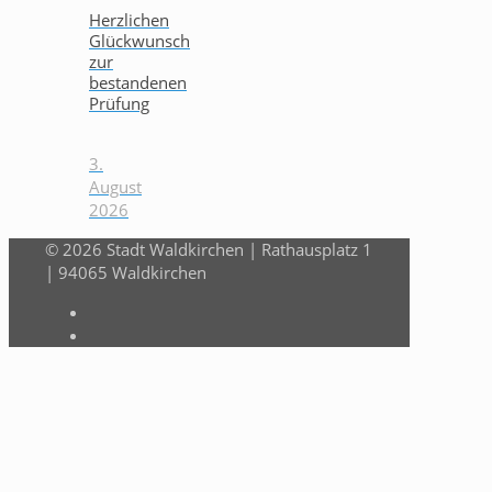
Herzlichen
Glückwunsch
zur
bestandenen
Prüfung
3.
August
2026
© 2026 Stadt Waldkirchen | Rathausplatz 1
| 94065 Waldkirchen