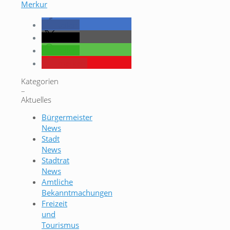
Merkur
teilen
teilen
teilen
merken
Kategorien
–
Aktuelles
Bürgermeister
News
Stadt
News
Stadtrat
News
Amtliche
Bekanntmachungen
Freizeit
und
Tourismus