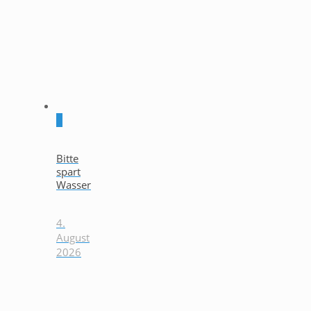
0
Bitte
spart
Wasser
4.
August
2026