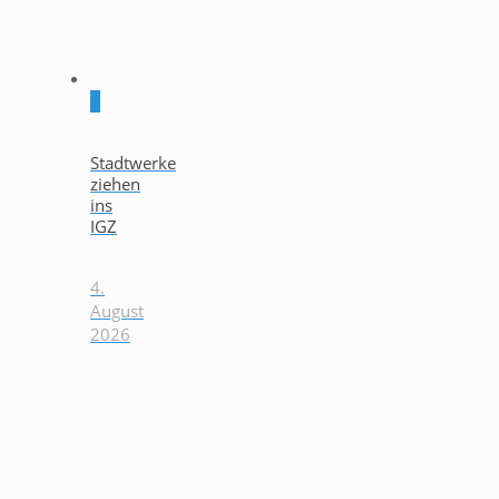
0
Stadtwerke
ziehen
ins
IGZ
4.
August
2026