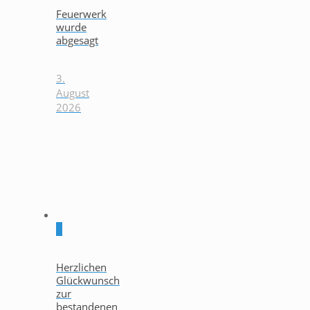
Feuerwerk
wurde
abgesagt
3.
August
2026
0
Herzlichen
Glückwunsch
zur
bestandenen