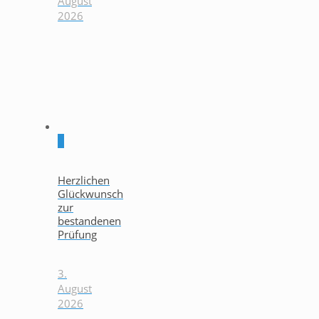
August
2026
0
Herzlichen
Glückwunsch
zur
bestandenen
Prüfung
3.
August
2026