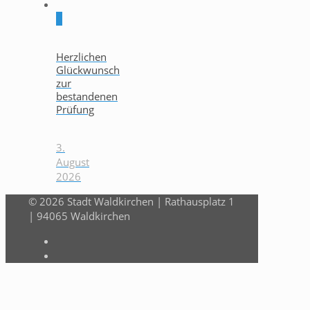
0
Herzlichen
Glückwunsch
zur
bestandenen
Prüfung
3.
August
2026
© 2026 Stadt Waldkirchen | Rathausplatz 1
| 94065 Waldkirchen