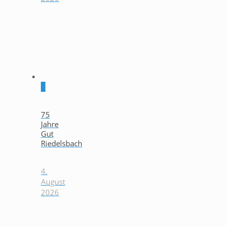
0
75
Jahre
Gut
Riedelsbach
4.
August
2026