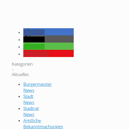
teilen
teilen
teilen
merken
Kategorien
–
Aktuelles
Bürgermeister
News
Stadt
News
Stadtrat
News
Amtliche
Bekanntmachungen