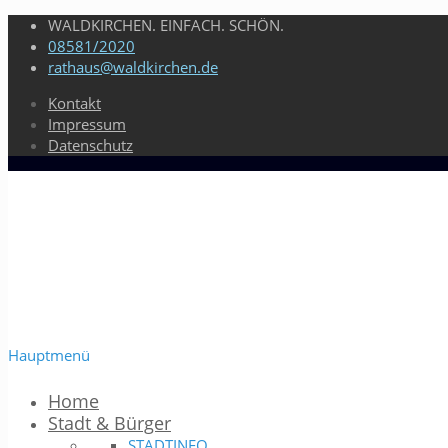
WALDKIRCHEN. EINFACH. SCHÖN.
08581/2020
rathaus@waldkirchen.de
Kontakt
Impressum
Datenschutz
Hauptmenü
Home
Stadt & Bürger
STADTINFO