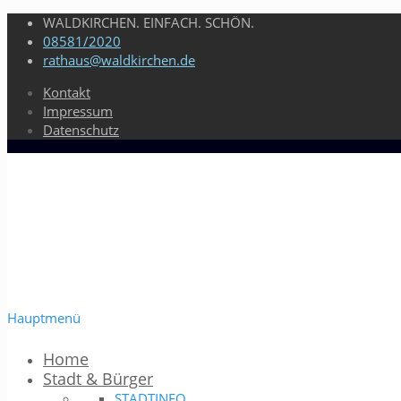
WALDKIRCHEN. EINFACH. SCHÖN.
08581/2020
rathaus@waldkirchen.de
Kontakt
Impressum
Datenschutz
Hauptmenü
Home
Stadt & Bürger
STADTINFO