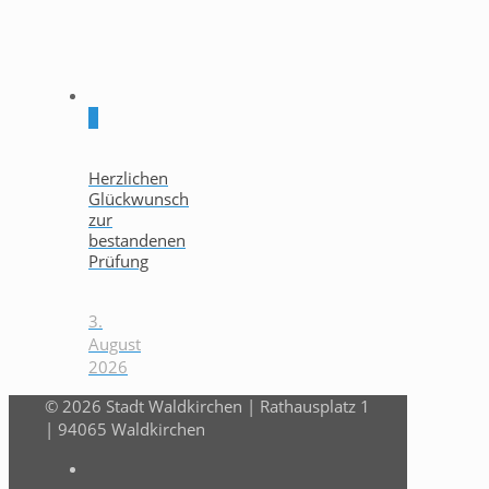
0
Herzlichen
Glückwunsch
zur
bestandenen
Prüfung
3.
August
2026
© 2026 Stadt Waldkirchen | Rathausplatz 1
| 94065 Waldkirchen