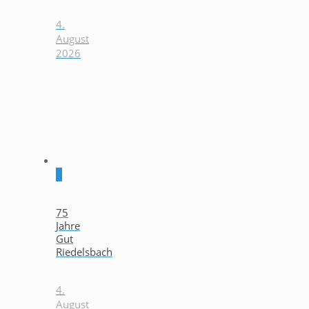
4.
August
2026
0
75
Jahre
Gut
Riedelsbach
4.
August