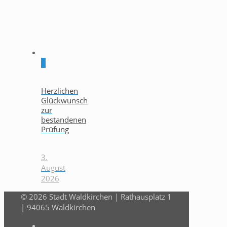
0
Herzlichen
Glückwunsch
zur
bestandenen
Prüfung
3.
August
2026
© 2026 Stadt Waldkirchen | Rathausplatz 1
| 94065 Waldkirchen