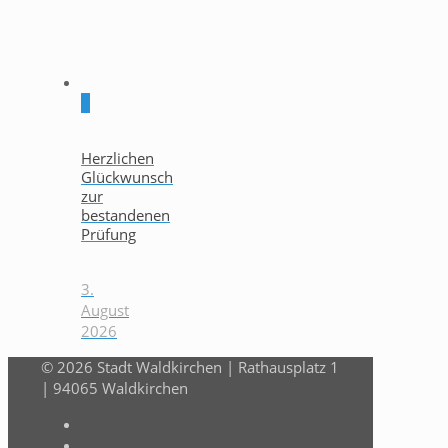
0
Herzlichen
Glückwunsch
zur
bestandenen
Prüfung
3.
August
2026
© 2026 Stadt Waldkirchen | Rathausplatz 1
| 94065 Waldkirchen