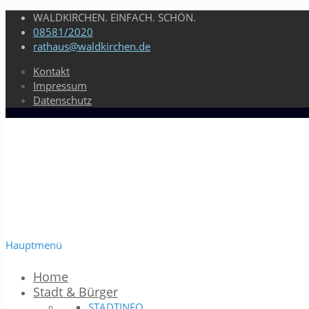
WALDKIRCHEN. EINFACH. SCHÖN.
08581/2020
rathaus@waldkirchen.de
Kontakt
Impressum
Datenschutz
Hauptmenü
Home
Stadt & Bürger
STADTINFO