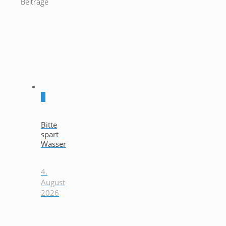
Beiträge
0
Bitte
spart
Wasser
4.
August
2026