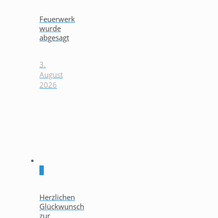
Feuerwerk
wurde
abgesagt
3.
August
2026
0
Herzlichen
Glückwunsch
zur