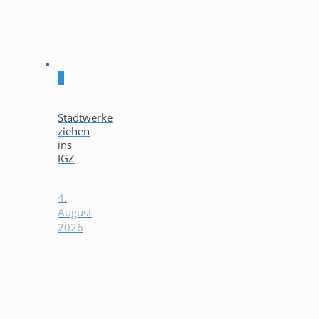
0
Stadtwerke
ziehen
ins
IGZ
4.
August
2026