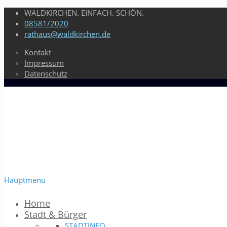
WALDKIRCHEN. EINFACH. SCHÖN.
08581/2020
rathaus@waldkirchen.de
Kontakt
Impressum
Datenschutz
Hauptmenü
Home
Stadt & Bürger
STADTINFO