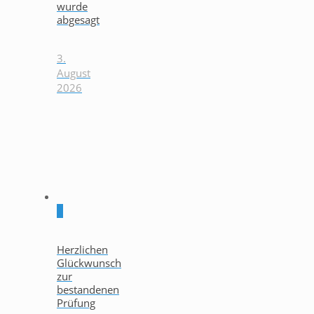
wurde
abgesagt
3.
August
2026
0
Herzlichen
Glückwunsch
zur
bestandenen
Prüfung