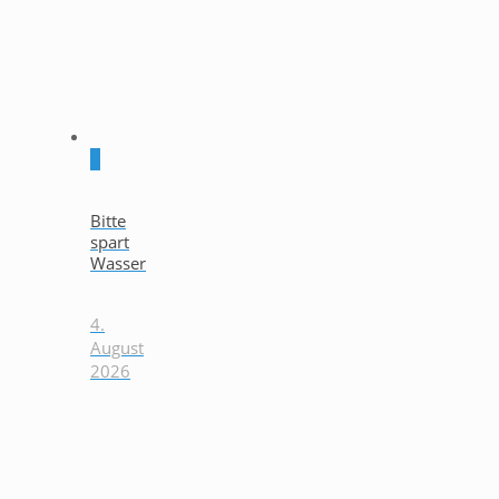
0
Bitte
spart
Wasser
4.
August
2026