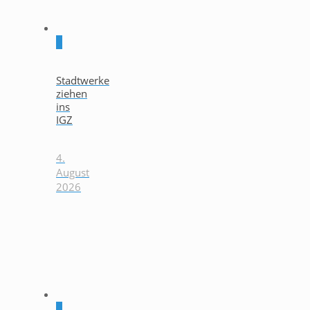
0
Stadtwerke
ziehen
ins
IGZ
4.
August
2026
0