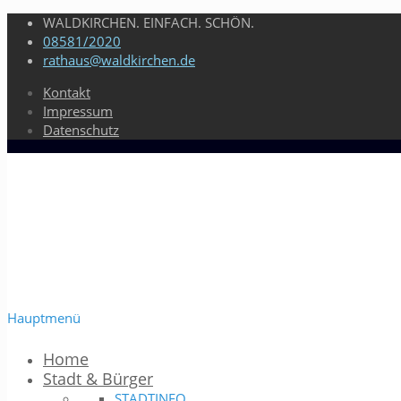
WALDKIRCHEN. EINFACH. SCHÖN.
08581/2020
rathaus@waldkirchen.de
Kontakt
Impressum
Datenschutz
Hauptmenü
Home
Stadt & Bürger
STADTINFO