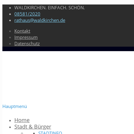
WALDKIRCHEN. EINFACH. SCHÖN.
08581/2020
rathaus@waldkirchen.de
Kontakt
Impressum
Datenschutz
Hauptmenü
Home
Stadt & Bürger
STADTINFO