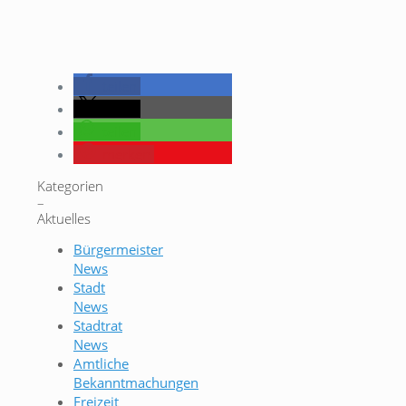
teilen
teilen
teilen
merken
Kategorien
–
Aktuelles
Bürgermeister
News
Stadt
News
Stadtrat
News
Amtliche
Bekanntmachungen
Freizeit