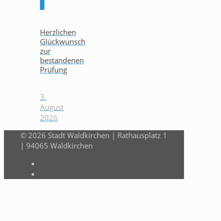
0
Herzlichen
Glückwunsch
zur
bestandenen
Prüfung
3.
August
2026
© 2026 Stadt Waldkirchen | Rathausplatz 1
| 94065 Waldkirchen