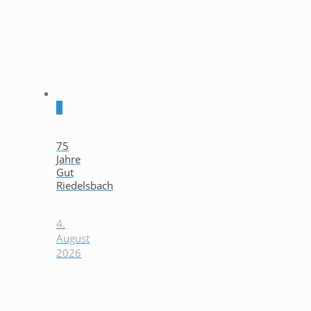
0
75
Jahre
Gut
Riedelsbach
4.
August
2026