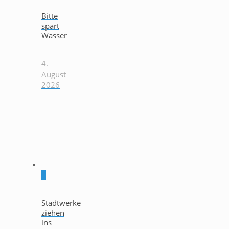
Bitte
spart
Wasser
4.
August
2026
0
Stadtwerke
ziehen
ins