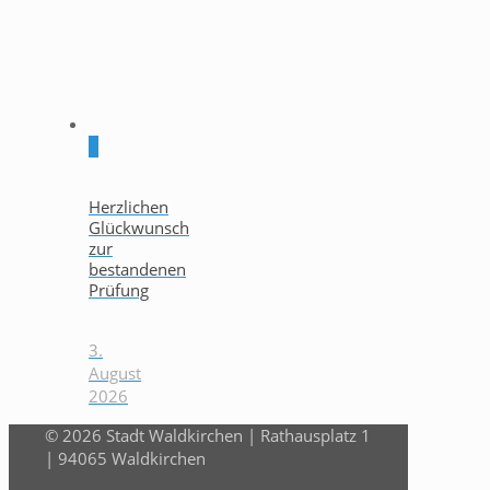
0
Herzlichen
Glückwunsch
zur
bestandenen
Prüfung
3.
August
2026
© 2026 Stadt Waldkirchen | Rathausplatz 1
| 94065 Waldkirchen