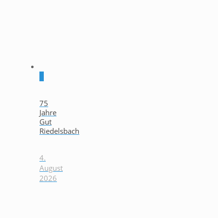
0
75
Jahre
Gut
Riedelsbach
4.
August
2026