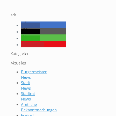
sdr
teilen
teilen
teilen
merken
Kategorien
–
Aktuelles
Bürgermeister
News
Stadt
News
Stadtrat
News
Amtliche
Bekanntmachungen
Freizeit