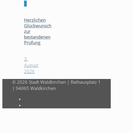
0
Herzlichen
Glückwunsch
zur
bestandenen
Prüfung
3.
August
2026
© 2026 Stadt Waldkirchen | Rathausplatz 1
| 94065 Waldkirchen