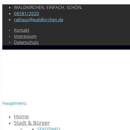
WALDKIRCHEN. EINFACH. SCHÖN.
08581/2020
rathaus@waldkirchen.de
Kontakt
Impressum
Datenschutz
Hauptmenü
Home
Stadt & Bürger
STADTINFO