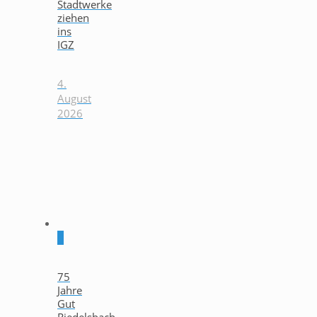
Stadtwerke
ziehen
ins
IGZ
4.
August
2026
0
75
Jahre
Gut