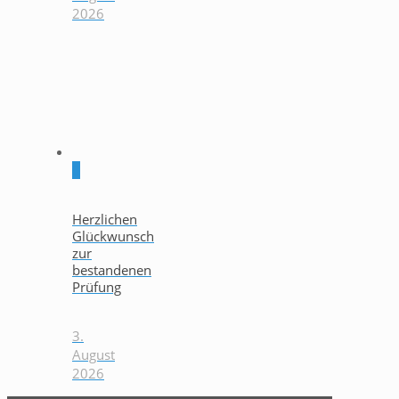
2026
0
Herzlichen
Glückwunsch
zur
bestandenen
Prüfung
3.
August
2026