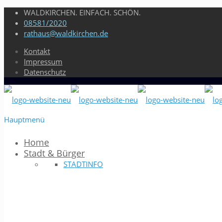
WALDKIRCHEN. EINFACH. SCHÖN.
08581/2020
rathaus@waldkirchen.de
Kontakt
Impressum
Datenschutz
Hauptmenü
Home
Stadt & Bürger
STADTINFO