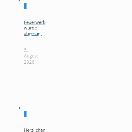
0
Feuerwerk
wurde
abgesagt
3.
August
2026
0
Herzlichen