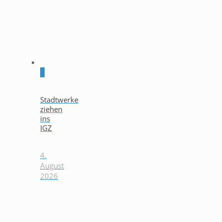
0
Stadtwerke
ziehen
ins
IGZ
4.
August
2026