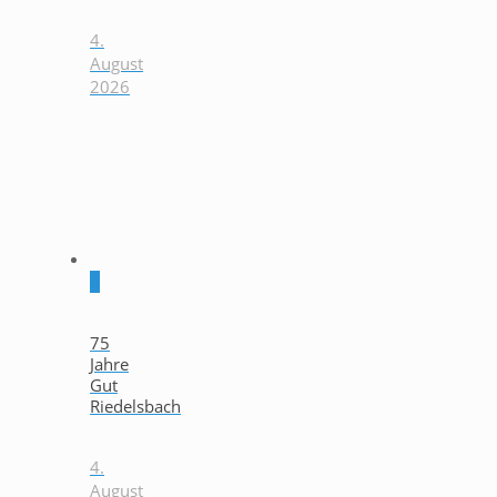
4.
August
2026
0
75
Jahre
Gut
Riedelsbach
4.
August