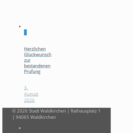
0
Herzlichen
Glückwunsch
zur
bestandenen
Prüfung
3.
August
2026
© 2026 Stadt Waldkirchen | Rathausplatz 1
| 94065 Waldkirchen