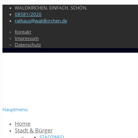
WALDKIRCHEN. EINFACH. SCHÖN.
08581/2020
rathaus@waldkirchen.de
Kontakt
Impressum
Datenschutz
Hauptmenü
Home
Stadt & Bürger
STADTINFO