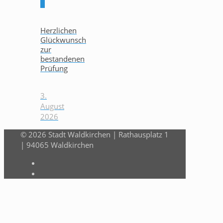
0
Herzlichen
Glückwunsch
zur
bestandenen
Prüfung
3.
August
2026
© 2026 Stadt Waldkirchen | Rathausplatz 1
| 94065 Waldkirchen