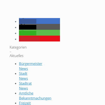
teilen
teilen
teilen
merken
Kategorien
–
Aktuelles
Bürgermeister
News
Stadt
News
Stadtrat
News
Amtliche
Bekanntmachungen
Freizeit