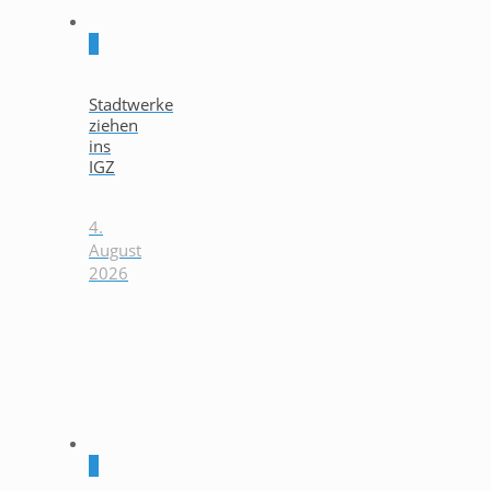
0
Stadtwerke
ziehen
ins
IGZ
4.
August
2026
0