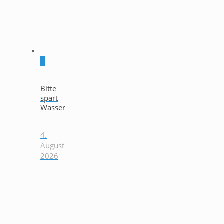
0
Bitte
spart
Wasser
4.
August
2026