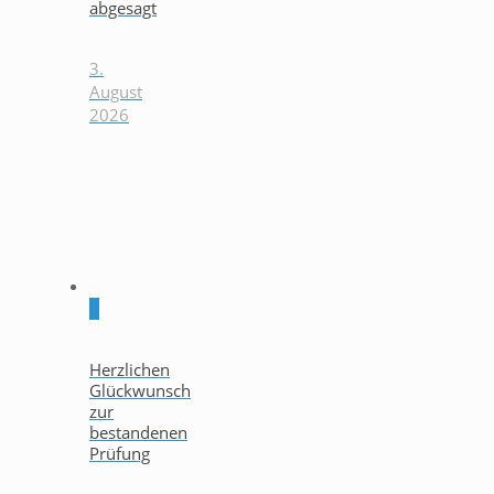
abgesagt
3.
August
2026
0
Herzlichen
Glückwunsch
zur
bestandenen
Prüfung