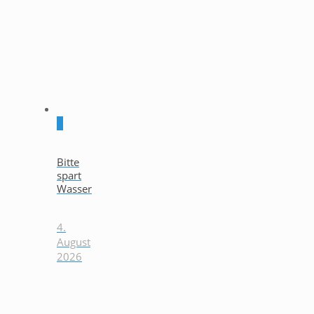
0
Bitte
spart
Wasser
4.
August
2026