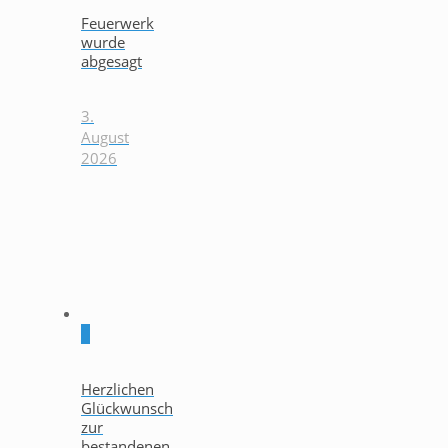
Feuerwerk
wurde
abgesagt
3.
August
2026
0
Herzlichen
Glückwunsch
zur
bestandenen