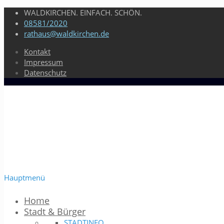
WALDKIRCHEN. EINFACH. SCHÖN.
08581/2020
rathaus@waldkirchen.de
Kontakt
Impressum
Datenschutz
Hauptmenü
Home
Stadt & Bürger
STADTINFO