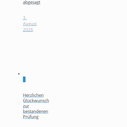
abgesagt
3.
August
2026
0
Herzlichen
Glückwunsch
zur
bestandenen
Prüfung