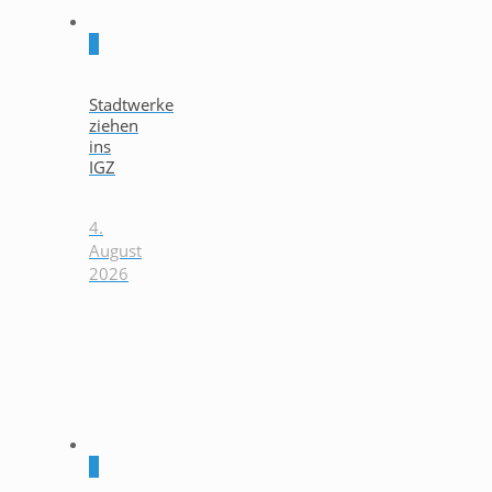
0
Stadtwerke
ziehen
ins
IGZ
4.
August
2026
0