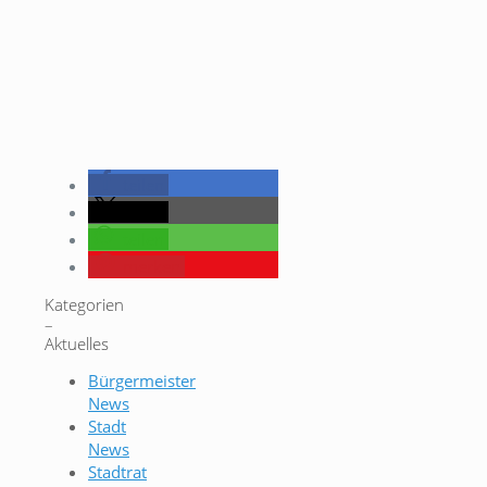
teilen
teilen
teilen
merken
Kategorien
–
Aktuelles
Bürgermeister
News
Stadt
News
Stadtrat