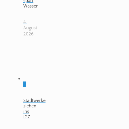
spart
Wasser
4.
August
2026
0
Stadtwerke
ziehen
ins
IGZ