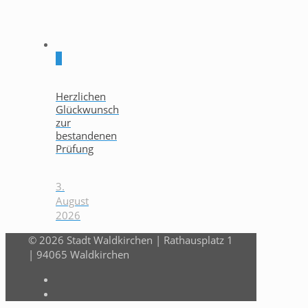
0
Herzlichen
Glückwunsch
zur
bestandenen
Prüfung
3.
August
2026
© 2026 Stadt Waldkirchen | Rathausplatz 1
| 94065 Waldkirchen